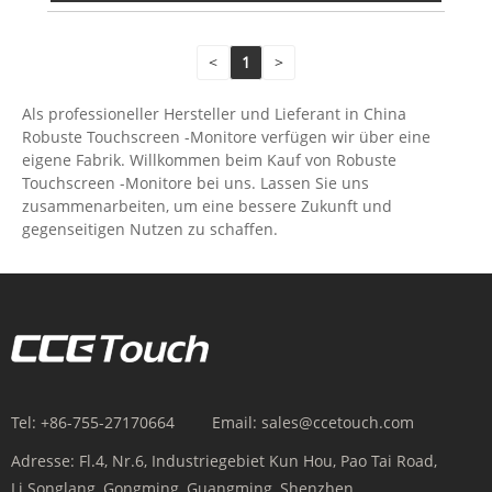
<
1
>
Als professioneller Hersteller und Lieferant in China
Robuste Touchscreen -Monitore verfügen wir über eine
eigene Fabrik. Willkommen beim Kauf von Robuste
Touchscreen -Monitore bei uns. Lassen Sie uns
zusammenarbeiten, um eine bessere Zukunft und
gegenseitigen Nutzen zu schaffen.
Tel:
+86-755-27170664
Email:
sales@ccetouch.com
Adresse:
Fl.4, Nr.6, Industriegebiet Kun Hou, Pao Tai Road,
Li Songlang, Gongming, Guangming, Shenzhen,