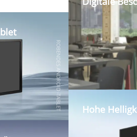
Digitale Bes
blet
ROBENDES ANDROID -TABLET
Hohe Helligk