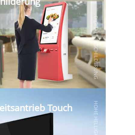
childerung
DIGITALE BESCHILDERUNG
eitsantrieb Touch